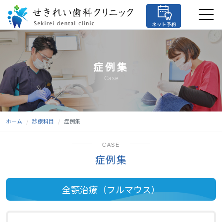
症例集
Case
ホーム
診療科目
症例集
CASE
症例集
全顎治療（フルマウス）