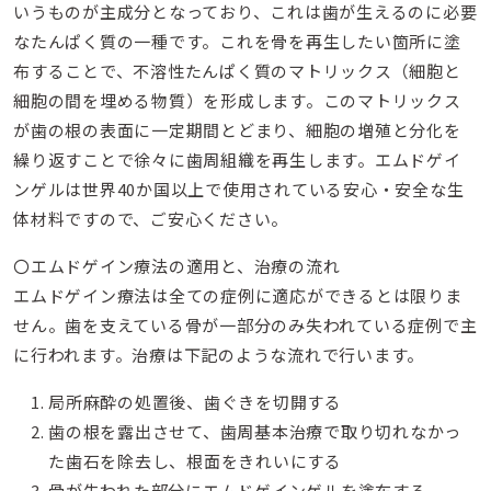
いうものが主成分となっており、これは歯が生えるのに必要
なたんぱく質の一種です。これを骨を再生したい箇所に塗
布することで、不溶性たんぱく質のマトリックス（細胞と
細胞の間を埋める物質）を形成します。このマトリックス
が歯の根の表面に一定期間とどまり、細胞の増殖と分化を
繰り返すことで徐々に歯周組織を再生します。エムドゲイ
ンゲルは世界40か国以上で使用されている安心・安全な生
体材料ですので、ご安心ください。
〇エムドゲイン療法の適用と、治療の流れ
エムドゲイン療法は全ての症例に適応ができるとは限りま
せん。歯を支えている骨が一部分のみ失われている症例で主
に行われます。治療は下記のような流れで行います。
局所麻酔の処置後、歯ぐきを切開する
歯の根を露出させて、歯周基本治療で取り切れなかっ
た歯石を除去し、根面をきれいにする
骨が失われた部分にエムドゲインゲルを塗布する